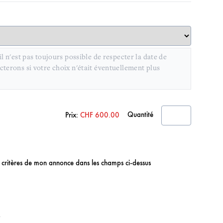
l n'est pas toujours possible de respecter la date de
terons si votre choix n'était éventuellement plus
Quantité
Prix:
CHF 600.00
les critères de mon annonce dans les champs ci-dessus
A