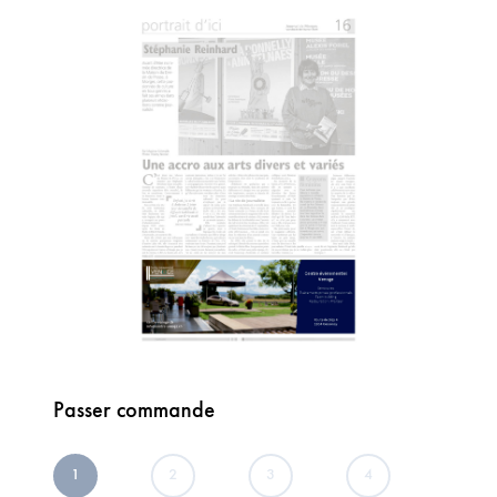
Passer commande
1
2
3
4