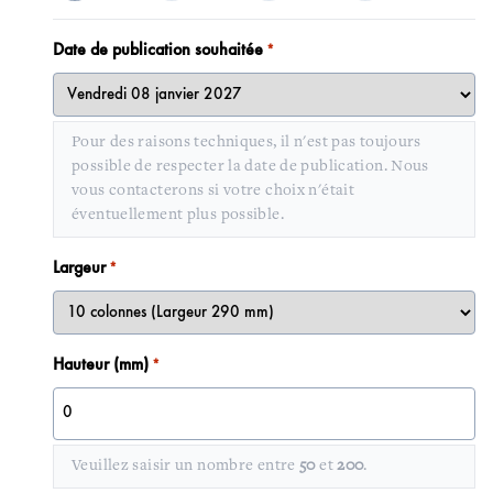
Date de publication souhaitée
*
Pour des raisons techniques, il n'est pas toujours
possible de respecter la date de publication. Nous
vous contacterons si votre choix n'était
éventuellement plus possible.
Largeur
*
Hauteur (mm)
*
Veuillez saisir un nombre entre
50
et
200
.