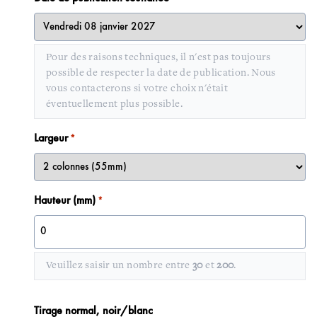
Pour des raisons techniques, il n'est pas toujours
possible de respecter la date de publication. Nous
vous contacterons si votre choix n'était
éventuellement plus possible.
Largeur
*
Hauteur (mm)
*
Veuillez saisir un nombre entre
30
et
200
.
Quantité
Tirage normal, noir/blanc