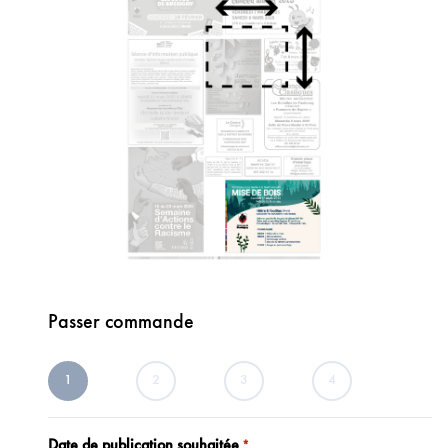
Passer commande
1
2
3
4
Date de publication souhaitée
*